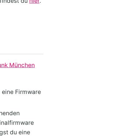
 findest du
hier
.
funk München
 eine Firmware
ehenden
inalfirmware
gst du eine