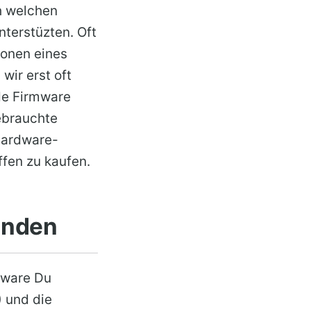
h welchen
terstüzten. Oft
ionen eines
wir erst oft
de Firmware
gebrauchte
 Hardware-
ffen zu kaufen.
inden
mware Du
) und die