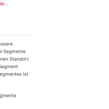
.
de
essere
ere Segmente
einen Standort
 Segment
Segmentes ist